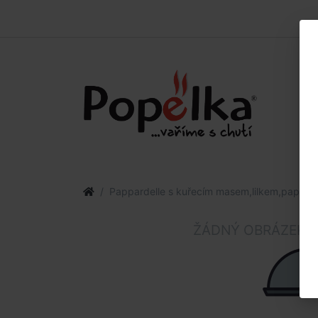
Pappardelle s kuřecím masem,lilkem,papriko