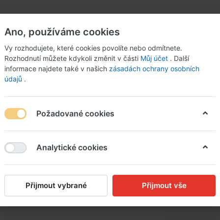
Ano, používáme cookies
Vy rozhodujete, které cookies povolíte nebo odmítnete.
Rozhodnutí můžete kdykoli změnit v části
Můj účet
. Další
informace najdete také v našich
zásadách ochrany osobních
údajů
.
Požadované cookies
u a sušenými rajčaty
Analytické cookies
Pappard
masem,l
Přijmout vybrané
Přijmout vše
sušeným