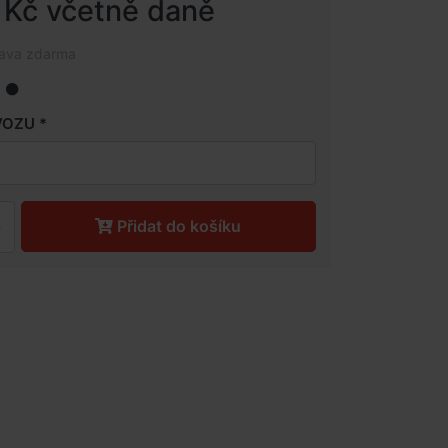
 Kč včetně daně
rava zdarma
VOZU
Přidat do košíku