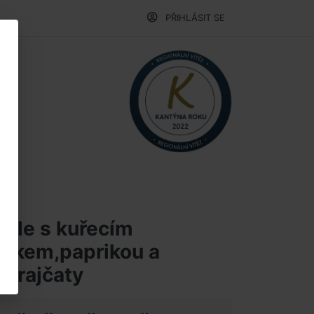
PŘIHLÁSIT SE
elle s kuřecím
ilkem,paprikou a
i rajčaty