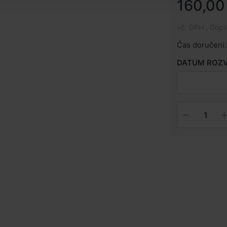
160,00
vč. DPH , Dop
Čas doručení:
DATUM ROZ