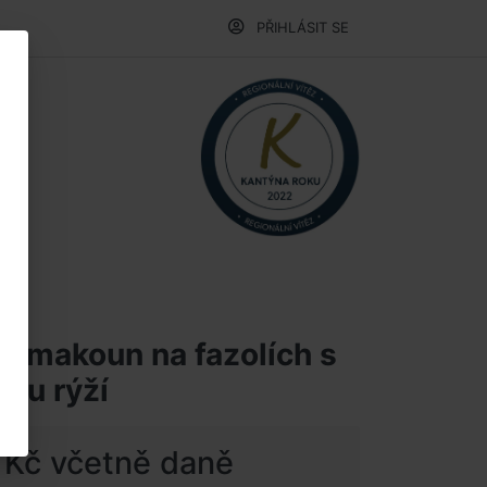
PŘIHLÁSIT SE
 šmakoun na fazolích s
vou rýží
 Kč včetně daně