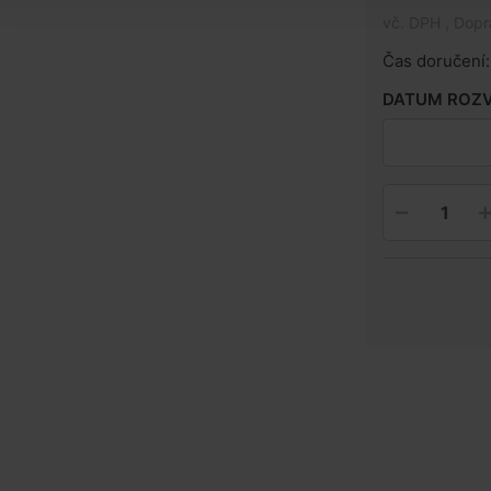
vč. DPH , Dop
Čas doručení:
DATUM ROZ