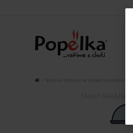
Mexický šmakoun na fazolích s jasmínovou r