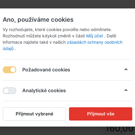
Ano, používáme cookies
Vy rozhodujete, které cookies povolíte nebo odmítnete.
Rozhodnutí můžete kdykoli změnit v části
Můj účet
. Další
informace najdete také v našich
zásadách ochrany osobních
údajů
.
Požadované cookies
ýží
Analytické cookies
Mexický
jasmíno
Přijmout vybrané
Přijmout vše
160,00