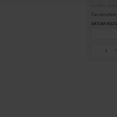
vč. DPH , Dop
Čas doručení:
DATUM ROZ