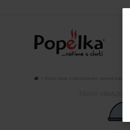
Kuřecí steak s parmezánem, pečené batáty