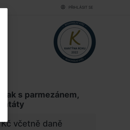
PŘIHLÁSIT SE
steak s parmezánem,
batáty
 Kč včetně daně