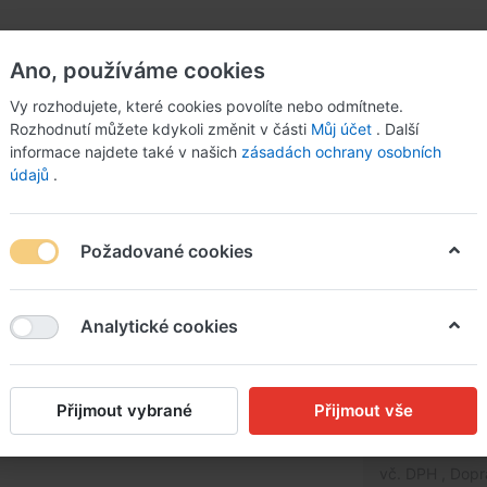
Ano, používáme cookies
Vy rozhodujete, které cookies povolíte nebo odmítnete.
Rozhodnutí můžete kdykoli změnit v části
Můj účet
. Další
informace najdete také v našich
zásadách ochrany osobních
údajů
.
Požadované cookies
Analytické cookies
Kroupový
Přijmout vybrané
Přijmout vše
130,00
vč. DPH , Dop