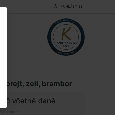
PŘIHLÁSIT SE
 prejt, zelí, brambor
 Kč včetně daně
rava zdarma