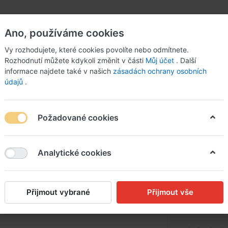
Ano, používáme cookies
Vy rozhodujete, které cookies povolíte nebo odmítnete.
Rozhodnutí můžete kdykoli změnit v části
Můj účet
. Další
informace najdete také v našich
zásadách ochrany osobních
údajů
.
Požadované cookies
zmárýnu, vařený brambo
Analytické cookies
Hovězí 
paprik 
Přijmout vybrané
Přijmout vše
brambo