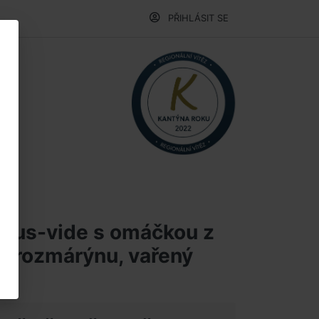
PŘIHLÁSIT SE
sous-vide s omáčkou z
na rozmárýnu, vařený