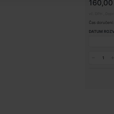
160,00
vč. DPH , Dop
Čas doručení:
DATUM ROZ