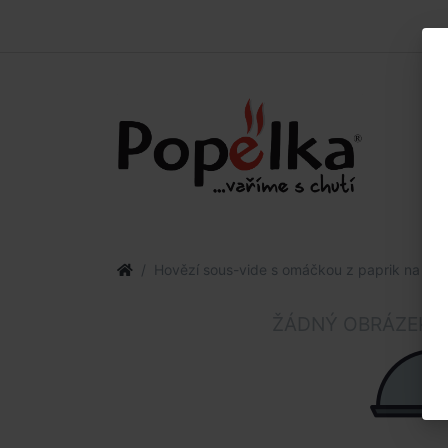
Hovězí sous-vide s omáčkou z paprik na ro