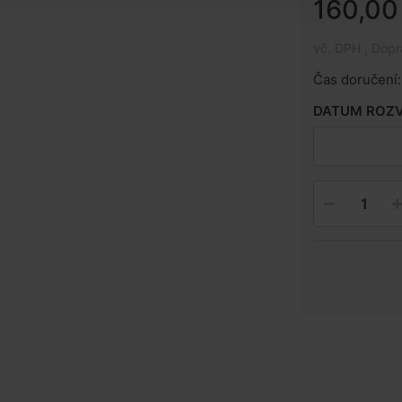
160,00
vč. DPH , Dop
Čas doručení:
DATUM ROZ