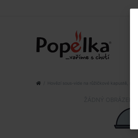
Hovězí sous-vide na růžičkové kapustě, šťou