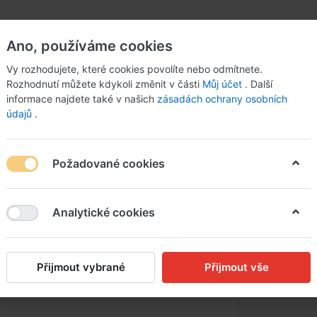
Ano, používáme cookies
Vy rozhodujete, které cookies povolíte nebo odmítnete.
Rozhodnutí můžete kdykoli změnit v části
Můj účet
. Další
informace najdete také v našich
zásadách ochrany osobních
údajů
.
Požadované cookies
chané brambory s jablky a slaninou
Analytické cookies
Hovězí 
kapustě
Přijmout vybrané
Přijmout vše
jablky a