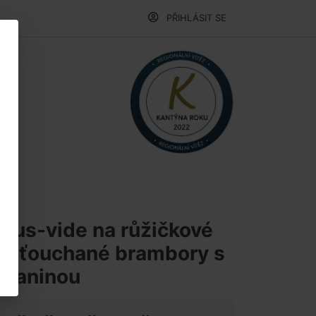
PŘIHLÁSIT SE
sous-vide na růžičkové
, šťouchané brambory s
 slaninou