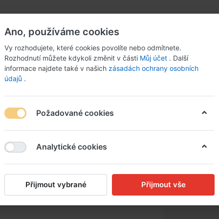
Ano, používáme cookies
Vy rozhodujete, které cookies povolíte nebo odmítnete.
Rozhodnutí můžete kdykoli změnit v části
Můj účet
. Další
informace najdete také v našich
zásadách ochrany osobních
údajů
.
Požadované cookies
hané brambory s jablky a slaninou
Analytické cookies
Hovězí 
fazolky
Přijmout vybrané
Přijmout vše
jablky a