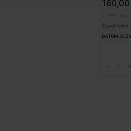
160,00
vč. DPH , Dop
Čas doručení:
DATUM ROZ