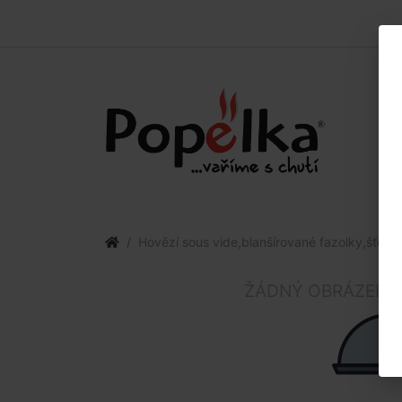
Hovězí sous vide,blanšírované fazolky,šťouc