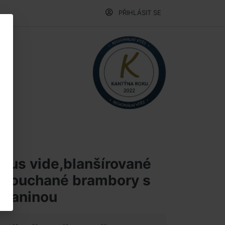
PŘIHLÁSIT SE
sous vide,blanšírované
,šťouchané brambory s
 slaninou