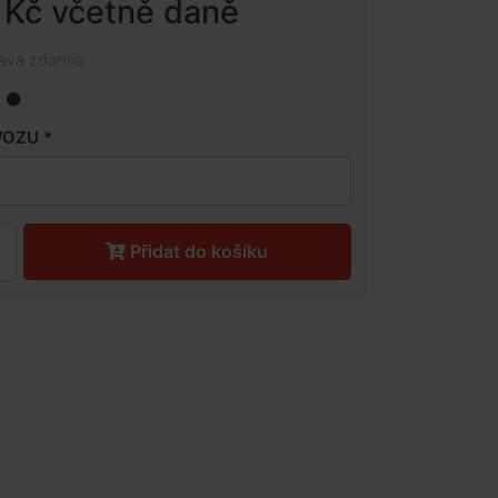
 Kč včetně daně
rava zdarma
VOZU
Přidat do košíku