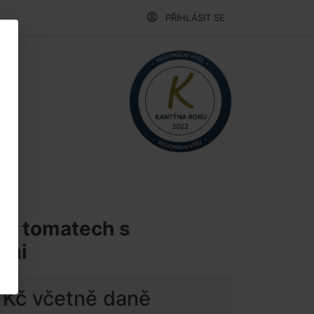
PŘIHLÁSIT SE
 na tomatech s
emi
 Kč včetně daně