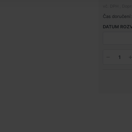
vč. DPH , Dop
Čas doručení:
DATUM ROZ