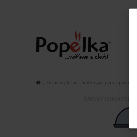
Grilovaný losos s hráškovým pyré a pečenou