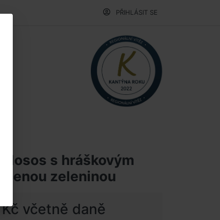
PŘIHLÁSIT SE
ný losos s hráškovým
pečenou zeleninou
 Kč včetně daně