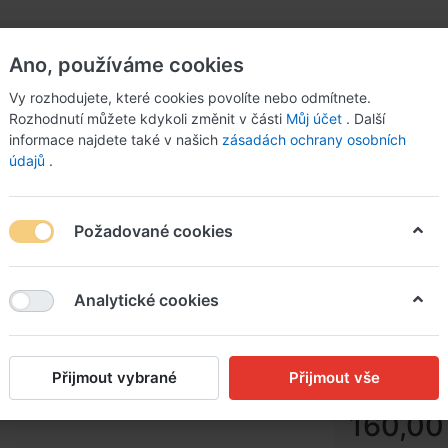
Ano, používáme cookies
Vy rozhodujete, které cookies povolíte nebo odmítnete.
Rozhodnutí můžete kdykoli změnit v části
Můj účet
. Další
informace najdete také v našich
zásadách ochrany osobních
údajů
.
Požadované cookies
 zeleninou
Analytické cookies
Grilova
pyré a 
Přijmout vybrané
Přijmout vše
160,00