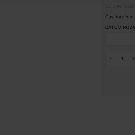
vč. DPH , Dop
Čas doručení:
DATUM ROZ