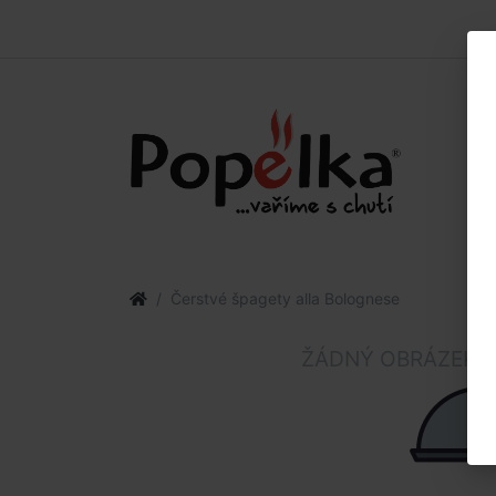
Čerstvé špagety alla Bolognese