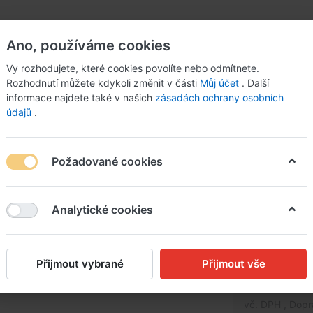
Ano, používáme cookies
Vy rozhodujete, které cookies povolíte nebo odmítnete.
Rozhodnutí můžete kdykoli změnit v části
Můj účet
. Další
informace najdete také v našich
zásadách ochrany osobních
údajů
.
Požadované cookies
Analytické cookies
Čerstvé
Přijmout vybrané
Přijmout vše
160,00
vč. DPH , Dop