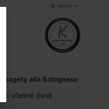
PŘIHLÁSIT SE
 špagety alla Bolognese
 Kč včetně daně
rava zdarma