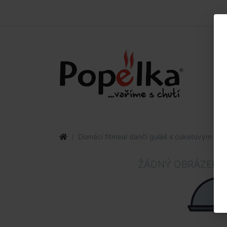
Domácí fitmeal dančí guláš s cuketovým b