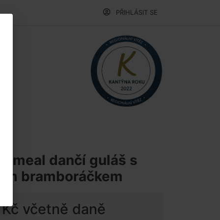
PŘIHLÁSIT SE
itmeal dančí guláš s
vým bramboráčkem
 Kč včetně daně