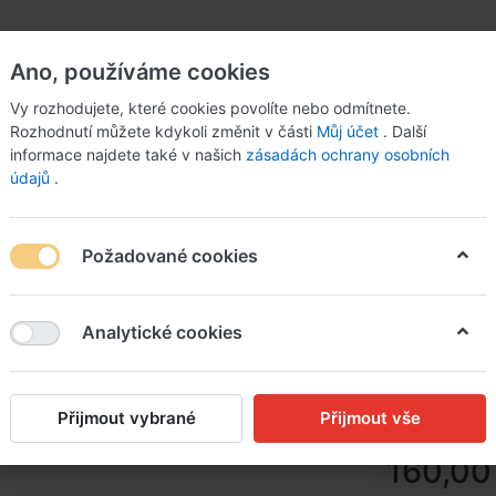
Ano, používáme cookies
Vy rozhodujete, které cookies povolíte nebo odmítnete.
Rozhodnutí můžete kdykoli změnit v části
Můj účet
. Další
informace najdete také v našich
zásadách ochrany osobních
údajů
.
Požadované cookies
ramboráčkem
Analytické cookies
Domácí f
cuketo
Přijmout vybrané
Přijmout vše
160,00