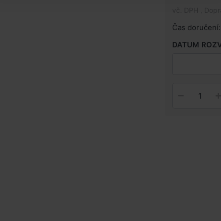
vč. DPH , Dop
Čas doručení:
DATUM ROZ