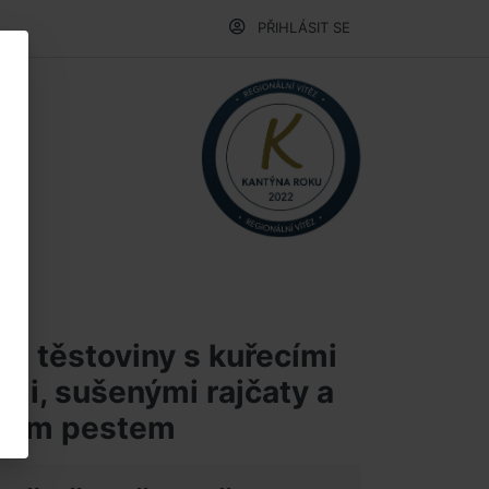
PŘIHLÁSIT SE
é těstoviny s kuřecími
mi, sušenými rajčaty a
vým pestem