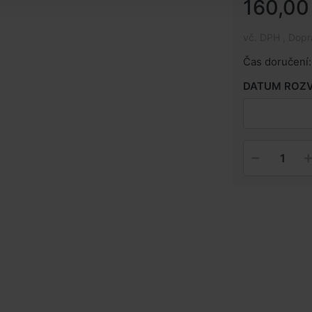
160,00
vč. DPH , Dop
Čas doručení:
DATUM ROZ