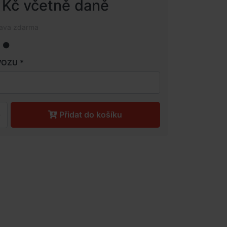
 Kč včetně daně
rava zdarma
VOZU
Přidat do košíku