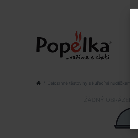
Celozrnné těstoviny s kuřecími nudličkami,