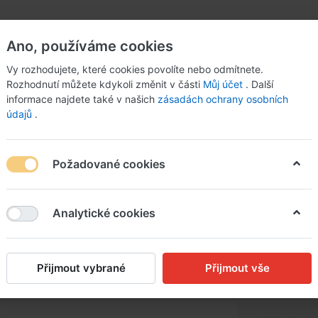
Ano, používáme cookies
Vy rozhodujete, které cookies povolíte nebo odmítnete.
Rozhodnutí můžete kdykoli změnit v části
Můj účet
. Další
informace najdete také v našich
zásadách ochrany osobních
údajů
.
Požadované cookies
 sušenými rajčaty a bazalkovým pestem
Analytické cookies
Celozrnn
nudlička
Přijmout vybrané
Přijmout vše
bazalko